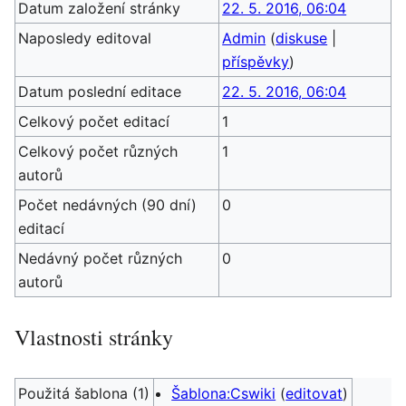
Datum založení stránky
22. 5. 2016, 06:04
Naposledy editoval
Admin
(
diskuse
|
příspěvky
)
Datum poslední editace
22. 5. 2016, 06:04
Celkový počet editací
1
Celkový počet různých
1
autorů
Počet nedávných (90 dní)
0
editací
Nedávný počet různých
0
autorů
Vlastnosti stránky
Použitá šablona (1)
Šablona:Cswiki
(
editovat
)