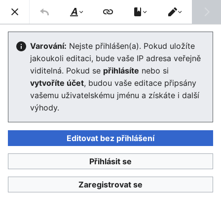
Enviwiki
Hled
Styl
Přepnout
textu
editor
Jan Neruda
Varování:
Nejste přihlášen(a). Pokud uložíte
jakoukoli editaci, bude vaše IP adresa veřejně
Editor se nyní načte. Pokud tuto zprávu stále vidíte po
viditelná. Pokud se
přihlásíte
nebo si
několika sekundách, prosím
obnovte stránku
.
vytvoříte účet
, budou vaše editace připsány
vašemu uživatelskému jménu a získáte i další
výhody.
Editovat bez přihlášení
Enviwiki
Přihlásit se
Ochrana osobních údajů
Klasické
Zaregistrovat se