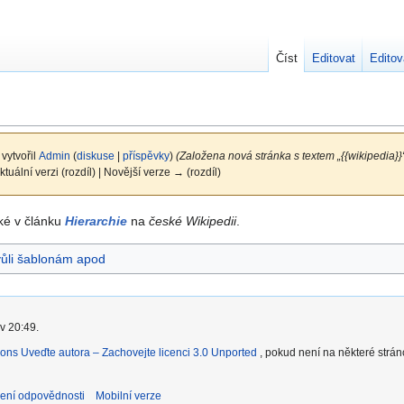
Číst
Editovat
Editov
 vytvořil
Admin
(
diskuse
|
příspěvky
)
(Založena nová stránka s textem „{{wikipedia}}
ktuální verzi (rozdíl) | Novější verze → (rozdíl)
aké v článku
Hierarchie
na
české Wikipedii
.
vůli šablonám apod
v 20:49.
ons Uveďte autora – Zachovejte licenci 3.0 Unported
, pokud není na některé strá
ení odpovědnosti
Mobilní verze