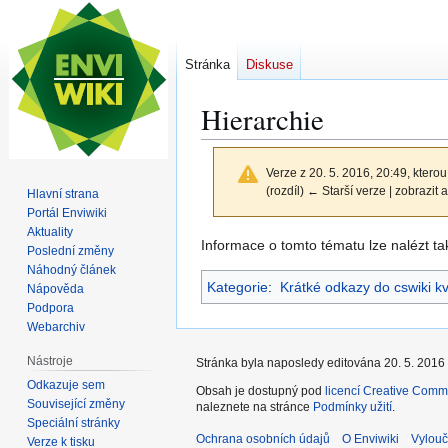
Stránka
Diskuse
Hierarchie
Verze z 20. 5. 2016, 20:49, kterou
(rozdíl) ← Starší verze | zobrazit a
Hlavní strana
Portál Enviwiki
Aktuality
Skočit
Skočit
Informace o tomto tématu lze nalézt t
Poslední změny
na
na
Náhodný článek
Kategorie
:
Krátké odkazy do cswiki k
navigaci
vyhledávání
Nápověda
Podpora
Webarchiv
Nástroje
Stránka byla naposledy editována 20. 5. 2016 
Odkazuje sem
Obsah je dostupný pod
licencí Creative Comm
Související změny
naleznete na stránce
Podmínky užití
.
Speciální stránky
Ochrana osobních údajů
O Enviwiki
Vylouč
Verze k tisku