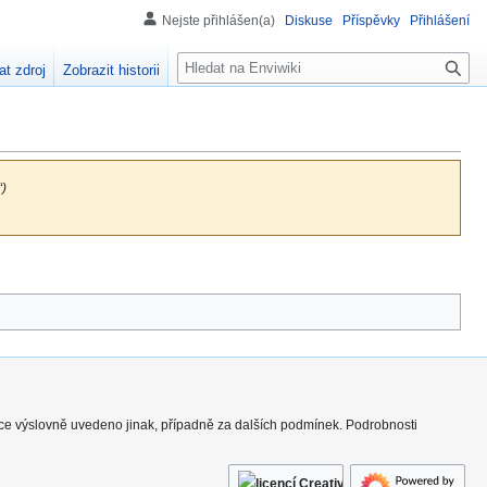
Nejste přihlášen(a)
Diskuse
Příspěvky
Přihlášení
H
at zdroj
Zobrazit historii
l
e
d
á
n
“)
í
nce výslovně uvedeno jinak, případně za dalších podmínek. Podrobnosti