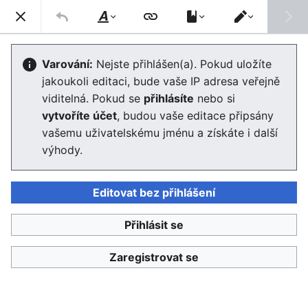
Enviwiki
Hled
Styl
Přepnout
textu
editor
Globální veřejný statek
Varování:
Nejste přihlášen(a). Pokud uložíte
jakoukoli editaci, bude vaše IP adresa veřejně
Editor se nyní načte. Pokud tuto zprávu stále vidíte po
viditelná. Pokud se
přihlásíte
nebo si
několika sekundách, prosím
obnovte stránku
.
vytvoříte účet
, budou vaše editace připsány
vašemu uživatelskému jménu a získáte i další
výhody.
Editovat bez přihlášení
Enviwiki
Přihlásit se
Ochrana osobních údajů
Klasické
Zaregistrovat se