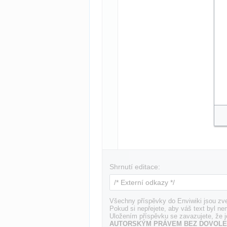
Shrnutí editace:
Všechny příspěvky do Enviwiki jsou zve
Pokud si nepřejete, aby váš text byl ne
Uložením příspěvku se zavazujete, že j
AUTORSKÝM PRÁVEM BEZ DOVOLE