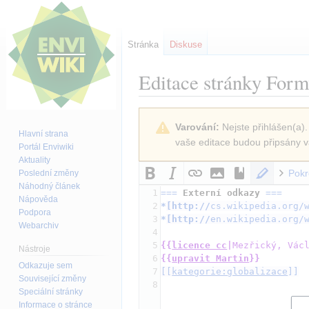
Stránka
Diskuse
Editace stránky
Formy
Skočit
Skočit
Varování:
Nejste přihlášen(a).
na
na
Hlavní strana
vaše editace budou připsány v
navigaci
vyhledávání
Portál Enviwiki
Aktuality
Pokr
Poslední změny
Náhodný článek
1
===
 Externí odkazy 
===
Nápověda
2
*
[
http://
cs.wikipedia.org/
Podpora
3
*
[
http://
en.wikipedia.org/
Webarchiv
4
5
{{
licence cc
|
Mezřický, Vác
Nástroje
6
{{
upravit Martin
}}
Odkazuje sem
7
[[
kategorie:globalizace
]]
Související změny
8
Speciální stránky
Informace o stránce