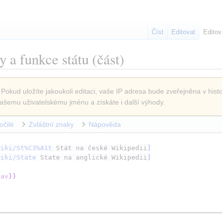
Číst
Editovat
Editov
 a funkce státu
(část)
 Pokud uložíte jakoukoli editaci, vaše IP adresa bude zveřejněna v histo
ašemu uživatelskému jménu a získáte i další výhody.
očilé
Zvláštní znaky
Nápověda
wiki/St%C3%A1t
Stát na české Wikipedii
]
wiki/State
State na anglické Wikipedii
]
lav
}}