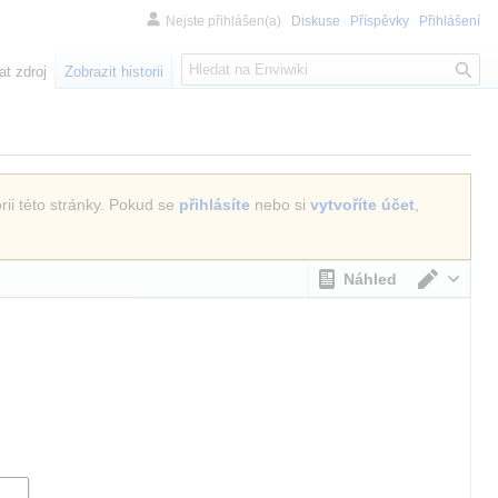
Nejste přihlášen(a)
Diskuse
Příspěvky
Přihlášení
H
at zdroj
Zobrazit historii
l
e
d
á
n
rii této stránky. Pokud se
přihlásíte
nebo si
vytvoříte účet
,
í
Náhled
Přepno