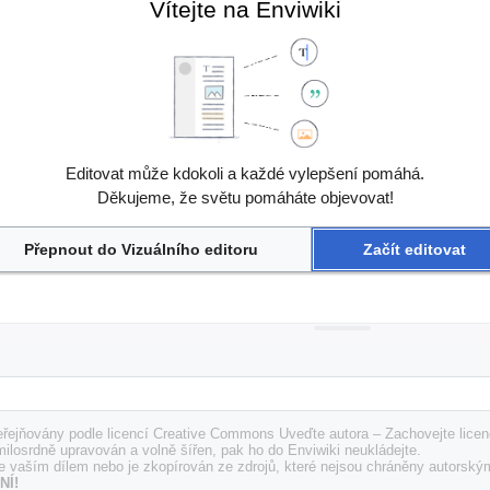
Vítejte na Enviwiki
Editovat může kdokoli a každé vylepšení pomáhá.
Děkujeme, že světu pomáháte objevovat!
Přepnout do Vizuálního editoru
Začít editovat
řejňovány podle licencí Creative Commons Uveďte autora – Zachovejte licenc
milosrdně upravován a volně šířen, pak ho do Enviwiki neukládejte.
e vaším dílem nebo je zkopírován ze zdrojů, které nejsou chráněny autorský
NÍ!