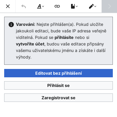
Enviwiki
Hled
Styl
Přepnout
textu
editor
En:Handedness
Varování:
Nejste přihlášen(a). Pokud uložíte
jakoukoli editaci, bude vaše IP adresa veřejně
Editor se nyní načte. Pokud tuto zprávu stále vidíte po
viditelná. Pokud se
přihlásíte
nebo si
několika sekundách, prosím
obnovte stránku
.
vytvoříte účet
, budou vaše editace připsány
vašemu uživatelskému jménu a získáte i další
výhody.
Editovat bez přihlášení
Enviwiki
Přihlásit se
Ochrana osobních údajů
Klasické
Zaregistrovat se