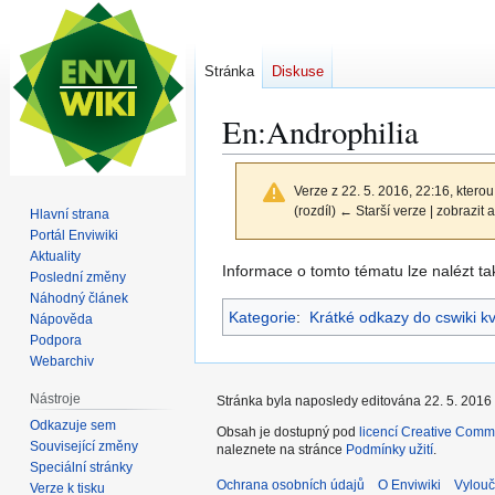
Stránka
Diskuse
En:Androphilia
Verze z 22. 5. 2016, 22:16, kterou
(rozdíl) ← Starší verze | zobrazit a
Hlavní strana
Portál Enviwiki
Aktuality
Skočit
Skočit
Informace o tomto tématu lze nalézt t
Poslední změny
na
na
Náhodný článek
Kategorie
:
Krátké odkazy do cswiki k
navigaci
vyhledávání
Nápověda
Podpora
Webarchiv
Nástroje
Stránka byla naposledy editována 22. 5. 2016 
Odkazuje sem
Obsah je dostupný pod
licencí Creative Comm
Související změny
naleznete na stránce
Podmínky užití
.
Speciální stránky
Ochrana osobních údajů
O Enviwiki
Vylouč
Verze k tisku