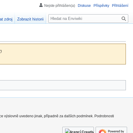
Nejste přihlášen(a)
Diskuse
Příspěvky
Přihlášení
H
at zdroj
Zobrazit historii
l
e
d
á
n
“)
í
nce výslovně uvedeno jinak, případně za dalších podmínek. Podrobnosti