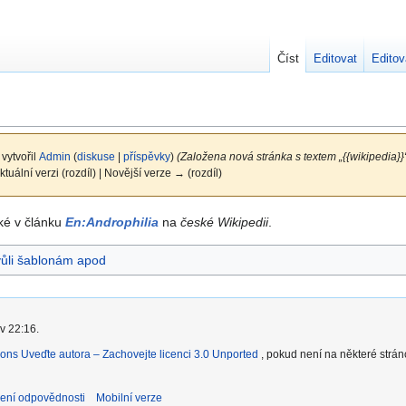
Číst
Editovat
Editov
 vytvořil
Admin
(
diskuse
|
příspěvky
)
(Založena nová stránka s textem „{{wikipedia}}
ktuální verzi (rozdíl) | Novější verze → (rozdíl)
aké v článku
En:Androphilia
na
české Wikipedii
.
vůli šablonám apod
v 22:16.
ons Uveďte autora – Zachovejte licenci 3.0 Unported
, pokud není na některé strá
ení odpovědnosti
Mobilní verze