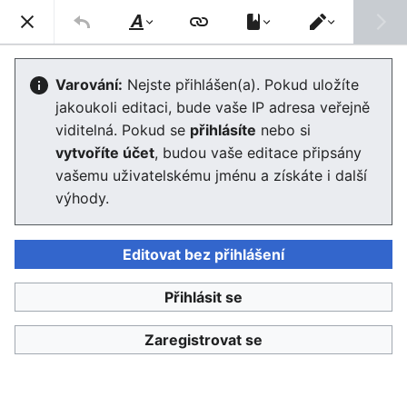
Enviwiki
Hled
Styl
Přepnout
textu
editor
Diverzita společenstev
Varování:
Nejste přihlášen(a). Pokud uložíte
jakoukoli editaci, bude vaše IP adresa veřejně
Editor se nyní načte. Pokud tuto zprávu stále vidíte po
viditelná. Pokud se
přihlásíte
nebo si
několika sekundách, prosím
obnovte stránku
.
vytvoříte účet
, budou vaše editace připsány
vašemu uživatelskému jménu a získáte i další
výhody.
Editovat bez přihlášení
Enviwiki
Přihlásit se
Ochrana osobních údajů
Klasické
Zaregistrovat se