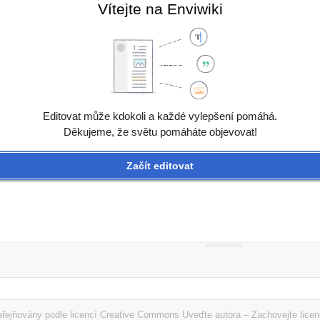
Vítejte na Enviwiki
Editovat může kdokoli a každé vylepšení pomáhá.
Děkujeme, že světu pomáháte objevovat!
Začít editovat
řejňovány podle licencí Creative Commons Uveďte autora – Zachovejte licenc