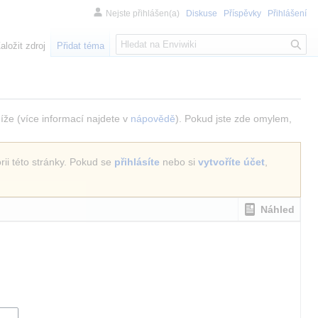
Nejste přihlášen(a)
Diskuse
Příspěvky
Přihlášení
H
aložit zdroj
Přidat téma
l
e
d
á
n
níže (více informací najdete v
nápovědě
). Pokud jste zde omylem,
í
rii této stránky. Pokud se
přihlásíte
nebo si
vytvoříte účet
,
Náhled