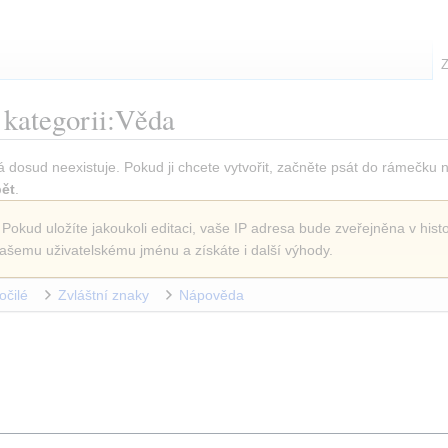
Z
 kategorii:Věda
á dosud neexistuje. Pokud ji chcete vytvořit, začněte psát do rámečku 
ět
.
 Pokud uložíte jakoukoli editaci, vaše IP adresa bude zveřejněna v histo
ašemu uživatelskému jménu a získáte i další výhody.
očilé
Zvláštní znaky
Nápověda