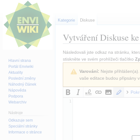
Kategorie
Diskuse
Vytváření
Diskuse ke
Skočit
Skočit
Následovali jste odkaz na stránku, kter
na
na
stiskněte ve svém prohlížeči tlačítko
Zp
Hlavní strana
navigaci
vyhledávání
Portál Enviwiki
Varování:
Nejste přihlášen(a).
Aktuality
vaše editace budou připsány v
Poslední změny
Náhodný článek
Nápověda
Pokr
Podpora
1
Webarchiv
Nástroje
Odkazuje sem
Speciální stránky
Informace o stránce