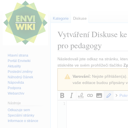
Kategorie
Diskuse
Vytváření
Diskuse ke
pro pedagogy
Hlavní strana
Skočit
Skočit
Následovali jste odkaz na stránku, kter
Portál Enviwiki
na
na
stiskněte ve svém prohlížeči tlačítko
Zp
Aktuality
navigaci
vyhledávání
Poslední změny
Varování:
Nejste přihlášen(a).
Náhodný článek
vaše editace budou připsány v
Nápověda
Podpora
Webarchiv
Pokr
Nástroje
1
Odkazuje sem
Speciální stránky
Informace o stránce