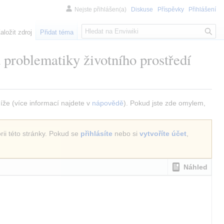
Nejste přihlášen(a)
Diskuse
Příspěvky
Přihlášení
H
aložit zdroj
Přidat téma
l
e
 problematiky životního prostředí
d
á
n
í
níže (více informací najdete v
nápovědě
). Pokud jste zde omylem,
rii této stránky. Pokud se
přihlásíte
nebo si
vytvoříte účet
,
Náhled