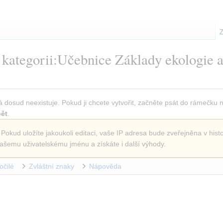
Z
 kategorii:Učebnice Základy ekologie a
á dosud neexistuje. Pokud ji chcete vytvořit, začněte psát do rámečku 
ět
.
 Pokud uložíte jakoukoli editaci, vaše IP adresa bude zveřejněna v histo
ašemu uživatelskému jménu a získáte i další výhody.
očilé
Zvláštní znaky
Nápověda