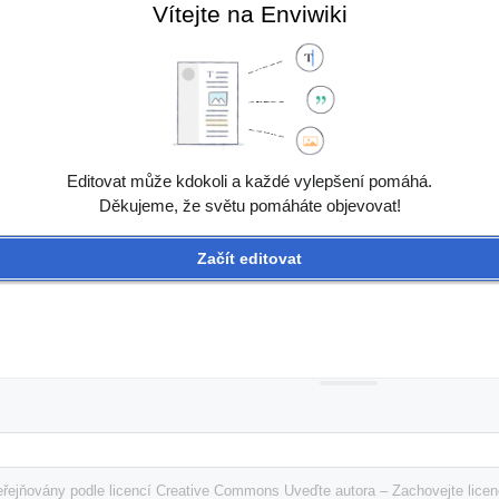
Vítejte na Enviwiki
Editovat může kdokoli a každé vylepšení pomáhá.
Děkujeme, že světu pomáháte objevovat!
Začít editovat
řejňovány podle licencí Creative Commons Uveďte autora – Zachovejte licenc