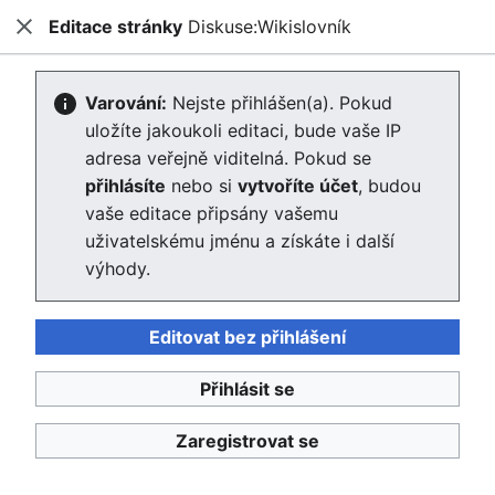
Editace stránky
Diskuse:Wikislovník
Enviwiki
Zavřít
Hled
Vytváření Diskuse:Wikislovník
Varování:
Nejste přihlášen(a). Pokud
uložíte jakoukoli editaci, bude vaše IP
Editor se nyní načte. Pokud tuto zprávu stále vidíte po
adresa veřejně viditelná. Pokud se
několika sekundách, prosím
obnovte stránku
.
přihlásíte
nebo si
vytvoříte účet
, budou
vaše editace připsány vašemu
Zpět na stránku „Wikislovník“.
uživatelskému jménu a získáte i další
výhody.
Editovat bez přihlášení
Přihlásit se
Enviwiki
Ochrana osobních údajů
Klasické
Zaregistrovat se