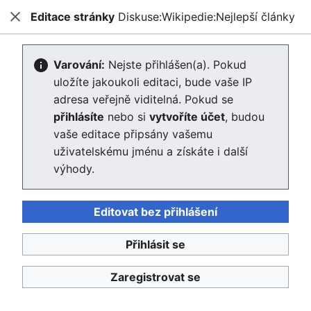
Editace stránky
Diskuse:Wikipedie:Nejlepší články
Enviwiki
Zavřít
Hled
Vytváření
Varování:
Nejste přihlášen(a). Pokud
uložíte jakoukoli editaci, bude vaše IP
Diskuse:Wikipedie:Nejlepší články
adresa veřejně viditelná. Pokud se
přihlásíte
nebo si
vytvoříte účet
, budou
Editor se nyní načte. Pokud tuto zprávu stále vidíte po
vaše editace připsány vašemu
několika sekundách, prosím
obnovte stránku
.
uživatelskému jménu a získáte i další
výhody.
Zpět na stránku „Wikipedie:Nejlepší články“.
Editovat bez přihlášení
Přihlásit se
Enviwiki
Zaregistrovat se
Ochrana osobních údajů
Klasické