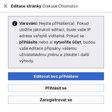
Editace stránky
Diskuse:Chomutov
Enviwiki
Zavřít
Hled
Vytváření Diskuse:Chomutov
Varování:
Nejste přihlášen(a). Pokud
uložíte jakoukoli editaci, bude vaše IP
Editor se nyní načte. Pokud tuto zprávu stále vidíte po
adresa veřejně viditelná. Pokud se
několika sekundách, prosím
obnovte stránku
.
přihlásíte
nebo si
vytvoříte účet
, budou
vaše editace připsány vašemu
Zpět na stránku „Chomutov“.
uživatelskému jménu a získáte i další
výhody.
Editovat bez přihlášení
Přihlásit se
Enviwiki
Ochrana osobních údajů
Klasické
Zaregistrovat se