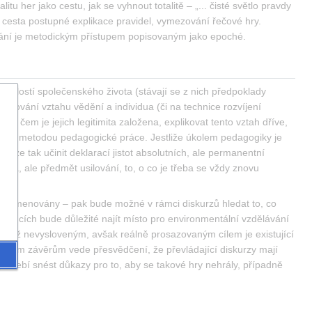
tu her jako cestu, jak se vyhnout totalitě – „... čisté světlo pravdy 
 cesta postupné explikace pravidel, vymezování řečové hry. 
vání je metodickým přístupem popisovaným jako epoché.
uvislostí společenského života (stávají se z nich předpoklady 
edkování vztahu vědění a individua (či na technice rozvíjení 
a čem je jejich legitimita založena, explikovat tento vztah dříve, 
iní metodou pedagogické práce. Jestliže úkolem pedagogiky je 
lze tak učinit deklarací jistot absolutních, ale permanentní 
gma, ale předmět usilování, to, o co je třeba se vždy znovu 
ýt pojmenovány – pak bude možné v rámci diskurzů hledat to, co 
rámcích bude důležité najít místo pro environmentální vzdělávání 
ejichž nevysloveným, avšak reálně prosazovaným cílem je existující 
akovým závěrům vede přesvědčení, že převládající diskurzy mají 
otřebí snést důkazy pro to, aby se takové hry nehrály, případně 