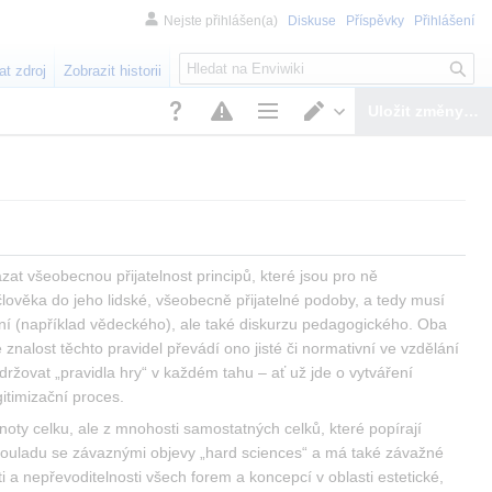
Nejste přihlášen(a)
Diskuse
Příspěvky
Přihlášení
H
at zdroj
Zobrazit historii
l
e
Uložit změny…
d
Možnosti stránky
Přepnout editor
á
n
í
at všeobecnou přijatelnost principů, které jsou pro ně 
člověka do jeho lidské, všeobecně přijatelné podoby, a tedy musí 
ní (například vědeckého), ale také diskurzu pedagogického. Oba 
e znalost těchto pravidel převádí ono jisté či normativní ve vzdělání 
držovat „pravidla hry“ v každém tahu – ať už jde o vytváření 
itimizační proces.
noty celku, ale z mnohosti samostatných celků, které popírají 
souladu se závaznými objevy „hard sciences“ a má také závažné 
 a nepřevoditelnosti všech forem a koncepcí v oblasti estetické, 