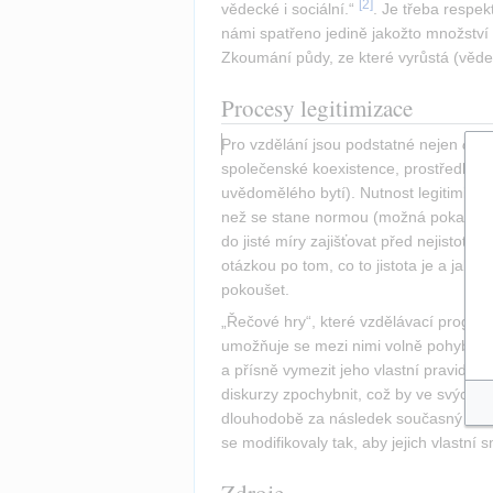
[
2
]
vědecké i sociální.“ 
. Je třeba respekt
námi spatřeno jedině jakožto množství
Zkoumání půdy, ze které vyrůstá (věd
Procesy legitimizace
Pro vzdělání jsou podstatné nejen 
obs
společenské koexistence, prostředky do
uvědomělého bytí). Nutnost legitimizova
než se stane normou (možná pokaždé zn
do jisté míry zajišťovat před nejistota
otázkou po tom, co to jistota je a jak 
pokoušet.
„Řečové hry“, které vzdělávací program
umožňuje se mezi nimi volně pohybovat,
a přísně vymezit jeho vlastní pravidla
diskurzy zpochybnit, což by ve svých d
dlouhodobě za následek současný stav, 
se modifikovaly tak, aby jejich vlastní 