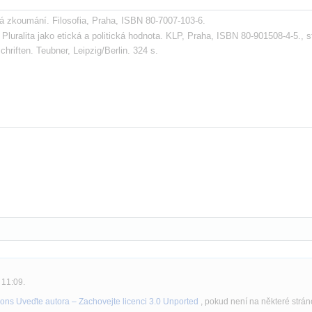
cká zkoumání. Filosofia, Praha, ISBN 80-7007-103-6.
luralita jako etická a politická hodnota. KLP, Praha, ISBN 80-901508-4-5., st
hriften. Teubner, Leipzig/Berlin. 324 s.
 11:09.
ons Uveďte autora – Zachovejte licenci 3.0 Unported
, pokud není na některé strá