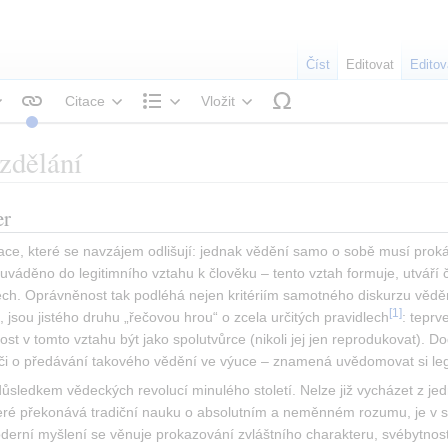
Číst
Editovat
Editov
Citace
Vložit
tyl textu
Struktura
zdělání
er
zace, které se navzájem odlišují: jednak vědění samo o sobě musí prokáz
e uváděno do legitimního vztahu k člověku – tento vztah formuje, utváří 
dech. Oprávněnost tak podléhá nejen kritériím samotného diskurzu vědě
[
1
]
, jsou jistého druhu „řečovou hrou“ o zcela určitých pravidlech
: teprv
ost v tomto vztahu být jako spolutvůrce (nikoli jej jen reprodukovat). Do
či o předávání takového vědění ve výuce – znamená uvědomovat si leg
důsledkem vědeckých revolucí minulého století. Nelze již vycházet z jed
teré překonává tradiční nauku o absolutním a neměnném rozumu, je v 
oderní myšlení se věnuje prokazování zvláštního charakteru, svébytnosti