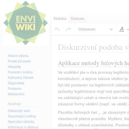
Stránka
Diskuse
Odstavec
S
Diskurzivní podoba v
Hlavní strana
Aplikace metody řečových h
Portál Enviwiki
Skočit
Skočit
Aktuality
na
na
Ve vzdělání jde o dva procesy legitimi
Poslední změny
navigaci
vyhledávání
Náhodný článek
konstitutivní, a teprve takové vědění j
Nápověda
být též postaven na legitimních zákla
Podpora
způsoby legitimizace mají svá specifika
Webarchiv
na zakládající vztah a otevírá tak možn
závazné formy vědění (např. ve vědě) 
Nástroje
Odkazuje sem
Pluralita řečových her „...je závazným 
Související změny
všeobecně platná pravidla. Myšlení, k
Speciální stránky
důsledky v oblasti scientistické. Postm
Informace o stránce