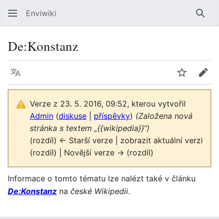
Enviwiki
Hled
De:Konstanz
Jazyk
Sledovat
Edit
Verze z 23. 5. 2016, 09:52, kterou vytvořil
Admin
(
diskuse
|
příspěvky
)
(Založena nová
stránka s textem „{{wikipedia}}“)
(rozdíl) ← Starší verze | zobrazit aktuální verzi
(rozdíl) | Novější verze → (rozdíl)
Informace o tomto tématu lze nalézt také v článku
De:Konstanz
na
české Wikipedii
.