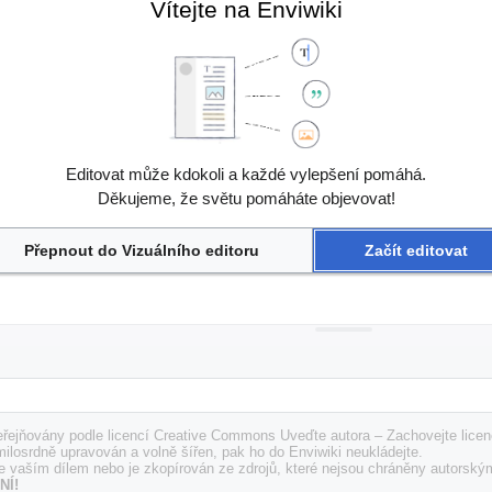
Vítejte na Enviwiki
Editovat může kdokoli a každé vylepšení pomáhá.
Děkujeme, že světu pomáháte objevovat!
Přepnout do Vizuálního editoru
Začít editovat
řejňovány podle licencí Creative Commons Uveďte autora – Zachovejte licenc
milosrdně upravován a volně šířen, pak ho do Enviwiki neukládejte.
e vaším dílem nebo je zkopírován ze zdrojů, které nejsou chráněny autorský
NÍ!