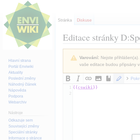
Stránka
Diskuse
Editace stránky
D:Spe
Skočit
Skočit
Varování:
Nejste přihlášen(a).
na
na
Hlavní strana
vaše editace budou připsány v
navigaci
vyhledávání
Portál Enviwiki
Aktuality
Pokr
Poslední změny
Náhodný článek
1
{{
cswiki
}}
Nápověda
2
Podpora
Webarchiv
Nástroje
Odkazuje sem
Související změny
Speciální stránky
Informace o stránce