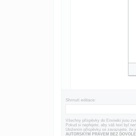
Shrnutí editace:
Všechny příspěvky do Enviwiki jsou zve
Pokud si nepřejete, aby váš text byl ne
Uložením příspěvku se zavazujete, že j
AUTORSKÝM PRÁVEM BEZ DOVOLE