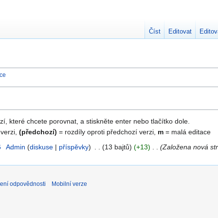
Číst
Editovat
Editov
nce
zí, které chcete porovnat, a stiskněte enter nebo tlačítko dole.
 verzi,
(předchozí)
= rozdíly oproti předchozí verzi,
m
= malá editace
6
Admin
diskuse
příspěvky
13 bajtů
+13
Založena nová str
ení odpovědnosti
Mobilní verze