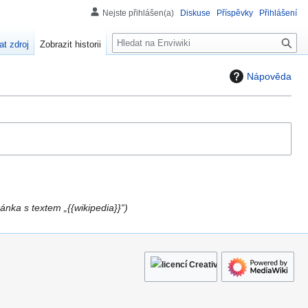
Nejste přihlášen(a)
Diskuse
Příspěvky
Přihlášení
H
at zdroj
Zobrazit historii
l
e
Nápověda
d
á
n
í
ánka s textem „{{wikipedia}}“