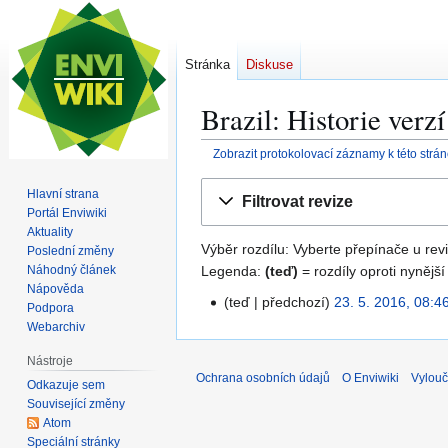
Stránka
Diskuse
Brazil: Historie verzí
Zobrazit protokolovací záznamy k této strá
Skočit
Skočit
Hlavní strana
Filtrovat revize
na
na
Portál Enviwiki
navigaci
vyhledávání
Aktuality
Výběr rozdílu: Vyberte přepínače u revi
Poslední změny
Legenda:
(teď)
= rozdíly oproti nynější
Náhodný článek
Nápověda
teď
předchozí
23. 5. 2016, 08:4
2
Podpora
3
Webarchiv
.
Nástroje
5
Ochrana osobních údajů
O Enviwiki
Vylouč
Odkazuje sem
.
Související změny
2
Atom
0
Speciální stránky