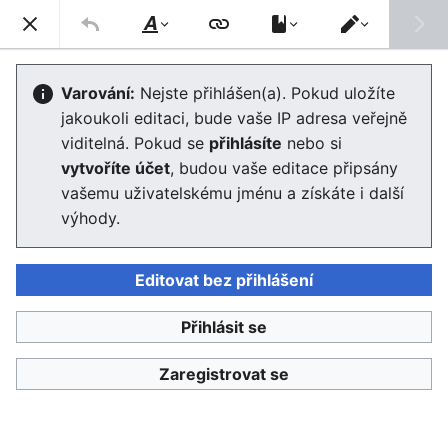
Enviwiki
Hled
Styl
Přepnout
textu
editor
Boj proti terorismu v Evropské unii
Varování:
Nejste přihlášen(a). Pokud uložíte
jakoukoli editaci, bude vaše IP adresa veřejně
Editor se nyní načte. Pokud tuto zprávu stále vidíte po
viditelná. Pokud se
přihlásíte
nebo si
několika sekundách, prosím
obnovte stránku
.
vytvoříte účet
, budou vaše editace připsány
vašemu uživatelskému jménu a získáte i další
výhody.
Editovat bez přihlášení
Enviwiki
Přihlásit se
Ochrana osobních údajů
Klasické
Zaregistrovat se