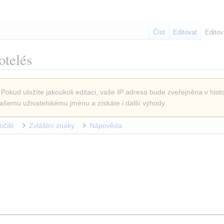
Číst
Editovat
Editov
otelés
 Pokud uložíte jakoukoli editaci, vaše IP adresa bude zveřejněna v histo
ašemu uživatelskému jménu a získáte i další výhody.
očilé
Zvláštní znaky
Nápověda