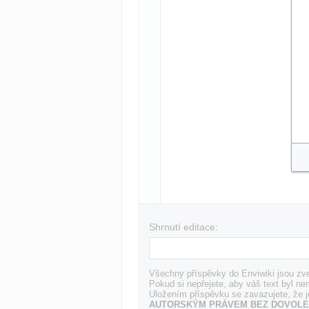
Shrnutí editace:
Všechny příspěvky do Enviwiki jsou zve
Pokud si nepřejete, aby váš text byl ne
Uložením příspěvku se zavazujete, že j
AUTORSKÝM PRÁVEM BEZ DOVOLE