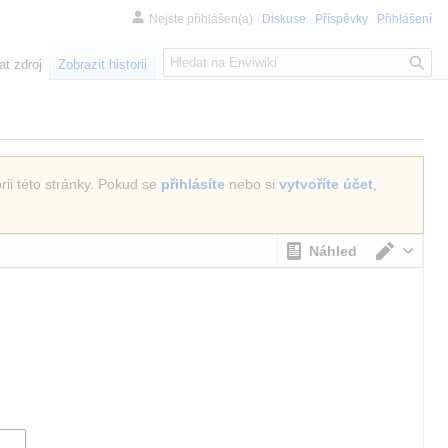
Nejste přihlášen(a)
Diskuse
Příspěvky
Přihlášení
H
at zdroj
Zobrazit historii
l
e
d
á
n
rii této stránky. Pokud se
přihlásíte
nebo si
vytvoříte účet
,
í
Náhled
Přepno