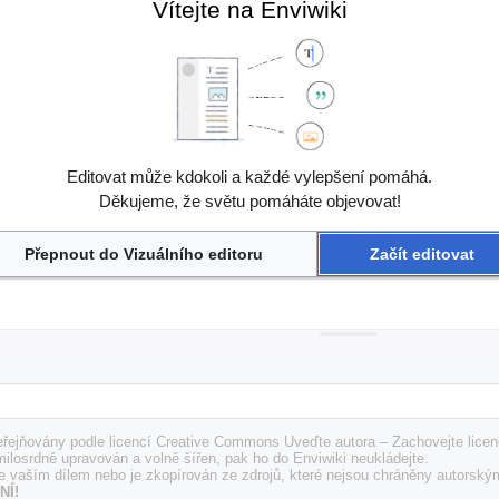
Vítejte na Enviwiki
Editovat může kdokoli a každé vylepšení pomáhá.
Děkujeme, že světu pomáháte objevovat!
Přepnout do Vizuálního editoru
Začít editovat
řejňovány podle licencí Creative Commons Uveďte autora – Zachovejte licenc
milosrdně upravován a volně šířen, pak ho do Enviwiki neukládejte.
e vaším dílem nebo je zkopírován ze zdrojů, které nejsou chráněny autorský
NÍ!