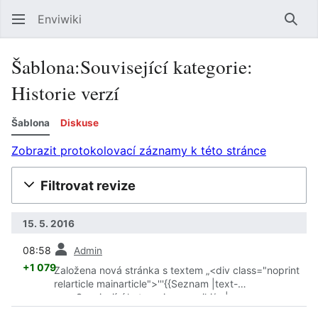
Enviwiki
Hled
Šablona:Související kategorie:
Historie verzí
Šablona
Diskuse
Zobrazit protokolovací záznamy k této stránce
Filtrovat revize
15. 5. 2016
předchozí
08:58
Admin
+1 079
Založena nová stránka s textem „<div class="noprint
relarticle mainarticle">'''{{Seznam |text-
pre=Související kategorie: <nowiki/> |ns=
{{ns:Kategorie}} |{{{1|<noinclude>Šablony:Vnit…“