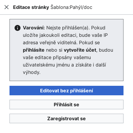
Editace stránky
Šablona:Pahýl/doc
Enviwiki
Zavřít
Hled
Editace stránky Šablona:Pahýl/doc
Varování:
Nejste přihlášen(a). Pokud
uložíte jakoukoli editaci, bude vaše IP
Editor se nyní načte. Pokud tuto zprávu stále vidíte po
adresa veřejně viditelná. Pokud se
několika sekundách, prosím
obnovte stránku
.
přihlásíte
nebo si
vytvoříte účet
, budou
vaše editace připsány vašemu
uživatelskému jménu a získáte i další
výhody.
Editovat bez přihlášení
Enviwiki
Přihlásit se
Ochrana osobních údajů
Klasické
Zaregistrovat se