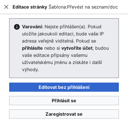
Editace stránky
Šablona:Převést na seznam/doc
Enviwiki
Zavřít
Hled
Editace stránky Šablona:Převést na
Varování:
Nejste přihlášen(a). Pokud
uložíte jakoukoli editaci, bude vaše IP
seznam/doc
adresa veřejně viditelná. Pokud se
přihlásíte
nebo si
vytvoříte účet
, budou
Editor se nyní načte. Pokud tuto zprávu stále vidíte po
vaše editace připsány vašemu
několika sekundách, prosím
obnovte stránku
.
uživatelskému jménu a získáte i další
výhody.
Editovat bez přihlášení
Enviwiki
Přihlásit se
Ochrana osobních údajů
Klasické
Zaregistrovat se