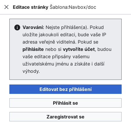
Editace stránky
Šablona:Navbox/doc
Enviwiki
Zavřít
Hled
Editace stránky Šablona:Navbox/doc
Varování:
Nejste přihlášen(a). Pokud
uložíte jakoukoli editaci, bude vaše IP
Editor se nyní načte. Pokud tuto zprávu stále vidíte po
adresa veřejně viditelná. Pokud se
několika sekundách, prosím
obnovte stránku
.
přihlásíte
nebo si
vytvoříte účet
, budou
vaše editace připsány vašemu
uživatelskému jménu a získáte i další
výhody.
Editovat bez přihlášení
Enviwiki
Přihlásit se
Ochrana osobních údajů
Klasické
Zaregistrovat se