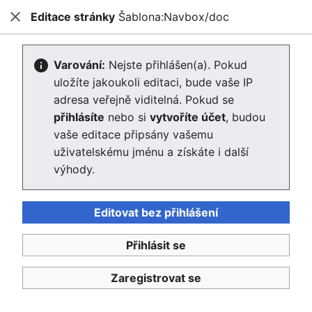
Editace stránky
Šablona:Navbox/doc
Enviwiki
Zavřít
Hled
Editace stránky Šablona:Navbox/doc
Varování:
Nejste přihlášen(a). Pokud
uložíte jakoukoli editaci, bude vaše IP
Editor se nyní načte. Pokud tuto zprávu stále vidíte po
adresa veřejně viditelná. Pokud se
několika sekundách, prosím
obnovte stránku
.
přihlásíte
nebo si
vytvoříte účet
, budou
vaše editace připsány vašemu
uživatelskému jménu a získáte i další
výhody.
Editovat bez přihlášení
Enviwiki
Přihlásit se
Ochrana osobních údajů
Klasické
Zaregistrovat se