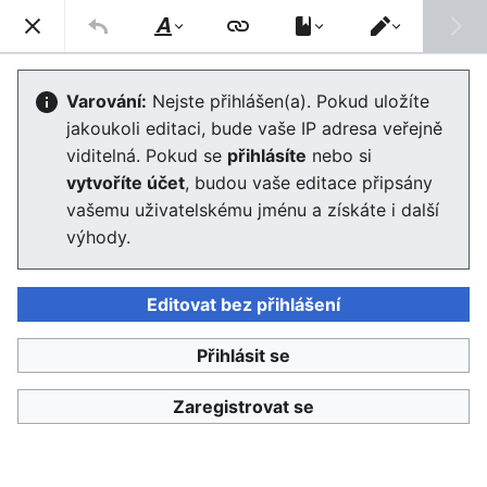
Enviwiki
Hled
Styl
Přepnout
textu
editor
Úmluva o dálkovém znečišťování
Varování:
Nejste přihlášen(a). Pokud uložíte
jakoukoli editaci, bude vaše IP adresa veřejně
ovzduší přesahujícím hranice států
viditelná. Pokud se
přihlásíte
nebo si
vytvoříte účet
, budou vaše editace připsány
Editor se nyní načte. Pokud tuto zprávu stále vidíte po
vašemu uživatelskému jménu a získáte i další
několika sekundách, prosím
obnovte stránku
.
výhody.
Editovat bez přihlášení
Přihlásit se
Enviwiki
Zaregistrovat se
Ochrana osobních údajů
Klasické